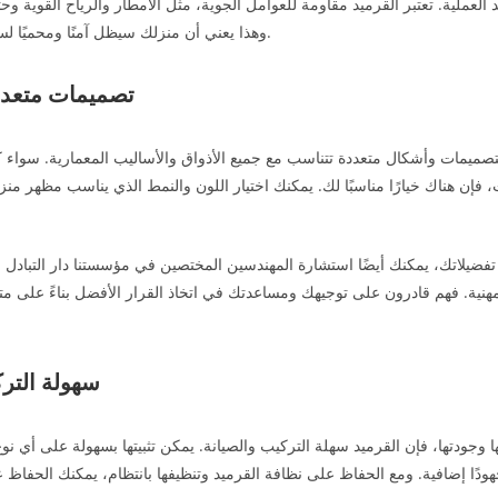
د العملية. تعتبر القرميد مقاومة للعوامل الجوية، مثل الأمطار والرياح القوية وح
وهذا يعني أن منزلك سيظل آمنًا ومحميًا لسنوات عديدة قادمة.
تصميمات متعددة
بتصميمات وأشكال متعددة تتناسب مع جميع الأذواق والأساليب المعمارية. سواء
ث، فإن هناك خيارًا مناسبًا لك. يمكنك اختيار اللون والنمط الذي يناسب مظهر م
فضيلاتك، يمكنك أيضًا استشارة المهندسين المختصين في مؤسستنا دار التبادل 
هنية. فهم قادرون على توجيهك ومساعدتك في اتخاذ القرار الأفضل بناءً على مت
سهولة الترك
ا وجودتها، فإن القرميد سهلة التركيب والصيانة. يمكن تثبيتها بسهولة على أي ن
هودًا إضافية. ومع الحفاظ على نظافة القرميد وتنظيفها بانتظام، يمكنك الحفاظ عل